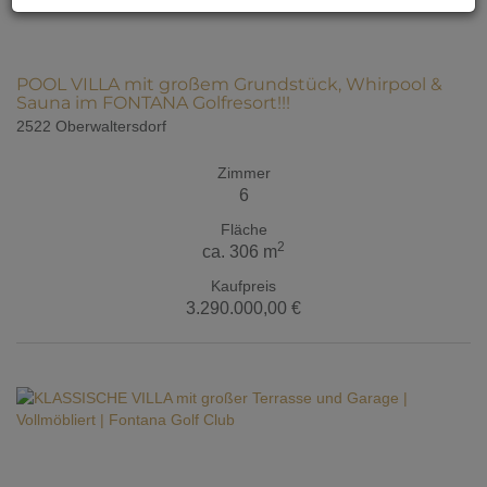
POOL VILLA mit großem Grundstück, Whirpool &
Sauna im FONTANA Golfresort!!!
2522 Oberwaltersdorf
Zimmer
6
Fläche
2
ca. 306 m
Kaufpreis
3.290.000,00 €