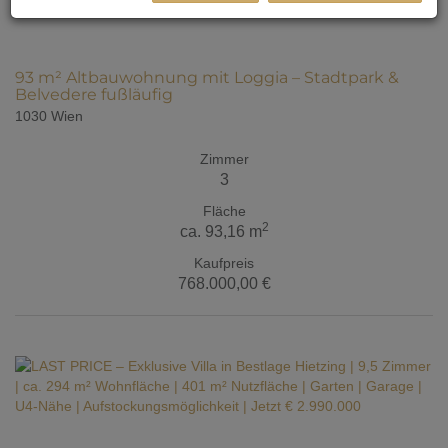
93 m² Altbauwohnung mit Loggia – Stadtpark &
Belvedere fußläufig
1030 Wien
Zimmer
3
Fläche
2
ca. 93,16 m
Kaufpreis
768.000,00 €